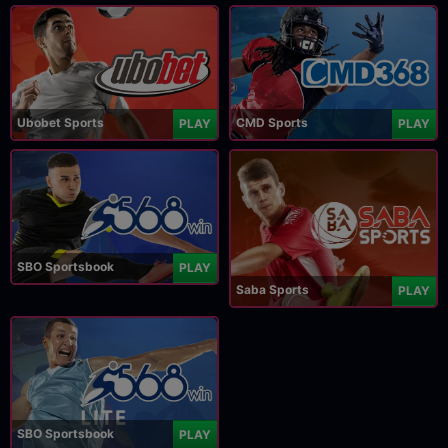
Ubobet Sports
CMD Sports
PLAY
PLAY
SBO Sportsbook
PLAY
Saba Sports
PLAY
SBO Sportsbook
PLAY