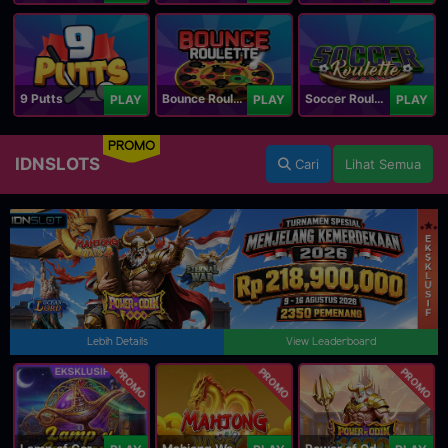
9 Putts
Bounce Roulette
Soccer Roulette
PLAY
PLAY
PLAY
PROMO
IDNSLOTS
Cari
Lihat Semua
Lebih Details
View Leaderboard
PROMO
PROMO
PROMO