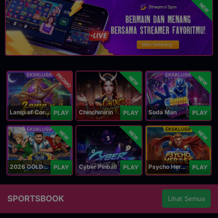
NEW
PROMO
NEW
NEW
Lamp of Cornucopia
Chinchirorin
Soda Man
PLAY
PLAY
PLAY
NEW
NEW
NEW
2026 GOLDEN GOAL RUSH
Cyber Pinball
Psycho Heroes
PLAY
PLAY
PLAY
SPORTSBOOK
Lihat Semua