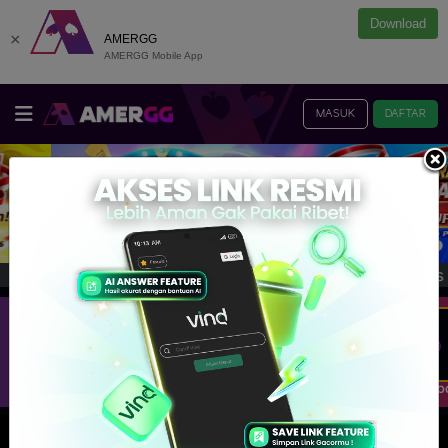
Download
×
AMERGG
AMERGG Mobile App
MASUK
DAFTAR
erbaik AmerGG Dengan Banyak Bonus Sensasional: Telah Had
Info :
IDNTRADE
E-LOTTERY
IDNRNG
IDNRAFFLE
SPORTBO
SLOT