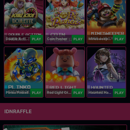
Double Action Roulette
Coin Pusher
Minesweeper Hollywood
PLAY
PLAY
PLAY
Plinko Pinball
Red Light Green Light
Haunted Haven
PLAY
PLAY
PLAY
IDNRAFFLE