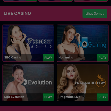
LIVE CASINO
Lihat Semua
SBO Casino
Hogaming
PLAY
PLAY
Sg8 Evolution
Pragmatic Live
PLAY
PLAY