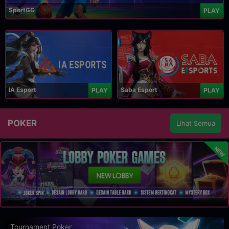
SportGG
PLAY
IA Esport
Saba Esport
PLAY
PLAY
POKER
Lihat Semua
NEW
Tournament Poker