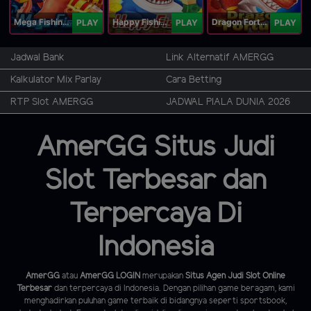
Mega Fishing Jili
Happy Fishing Jili
Dragon Fortune Jili
PLAY
PLAY
PLAY
Jadwal Bank
Link Alternatif AMERGG
Kalkulator Mix Parlay
Cara Betting
RTP Slot AMERGG
JADWAL PIALA DUNIA 2026
AmerGG Situs Judi
Slot Terbesar dan
Terpercaya Di
Indonesia
AmerGG
atau
AmerGG LOGIN
merupakan
Situs Agen Judi Slot Online
Terbesar
dan terpercaya di Indonesia. Dengan pilihan game beragam, kami
menghadirkan puluhan game terbaik di bidangnya seperti sportsbook,