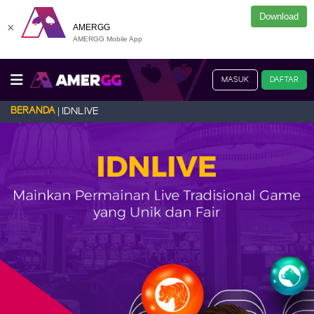
Download
×
AMERGG
AMERGG Mobile App
MASUK
DAFTAR
BERANDA
IDNLIVE