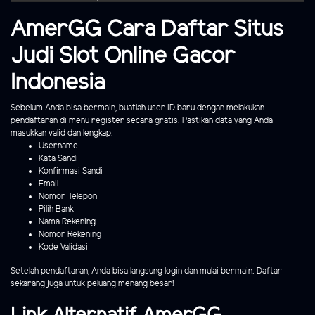
AmerGG Cara Daftar Situs
Judi Slot Online Gacor
Indonesia
Sebelum Anda bisa bermain, buatlah user ID baru dengan melakukan
pendaftaran di menu register secara gratis. Pastikan data yang Anda
masukkan valid dan lengkap.
Username
Kata Sandi
Konfirmasi Sandi
Email
Nomor Telepon
Pilih Bank
Nama Rekening
Nomor Rekening
Kode Validasi
Setelah pendaftaran, Anda bisa langsung login dan mulai bermain. Daftar
sekarang juga untuk peluang menang besar!