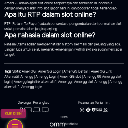
AmerGG adalah agen slot online terpercaya dan terbesar di Indonesia
dengan menyediakan info slot gacor hari ini dan bocoran togel terlengkap.
Apa itu RTP dalam slot online?
RTP (Return To Player) adalah persentase pengembalian dari permainan slot
untuk pemain dalam jangka panjang.
Apa rahasia dalam slot online?
Rahasia utama adalah memperhatikan history bermain dan peluang yang ada.
Jangan lupa untuk selalu menarik kemenangan (withdraw) jika sudah mencapai
target.
Tags Slots:
AmerGG
|
AmerGG Login
|
AmerGG Daftar
|
AmerGG Link
Alternatif
Amergg
|
Amergg Login
|
Amer GG slot
|
Amergg 88
Amergg slot
login
|
Amergg login link alternatif
|
Amer gg
|
Amergg slot
Amergg
|
Amergg
alternatif
|
Amergg login
Dukungan Perangkat :
Keamanan Terjamin :
KLIK DISINI
Lisensi :