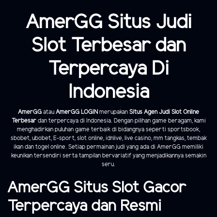
AmerGG Situs Judi
Slot Terbesar dan
Terpercaya Di
Indonesia
AmerGG
atau
AmerGG LOGIN
merupakan
Situs Agen Judi Slot Online
Terbesar
dan terpercaya di Indonesia. Dengan pilihan game beragam, kami
menghadirkan puluhan game terbaik di bidangnya seperti sportsbook,
sbobet, ubobet, E-sport, slot online, idnlive, live casino, mm tangkas, tembak
ikan dan togel online. Setiap permainan judi yang ada di AmerGG memiliki
keunikan tersendiri serta tampilan bervariatif yang menjadikannya semakin
seru.
AmerGG Situs Slot Gacor
Terpercaya dan Resmi