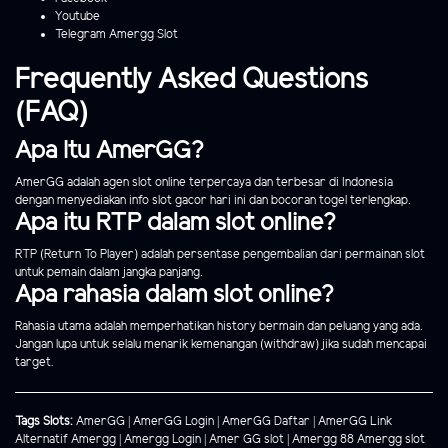
Youtube
Telegram Amergg Slot
Frequently Asked Questions
(FAQ)
Apa Itu AmerGG?
AmerGG adalah agen slot online terpercaya dan terbesar di Indonesia
dengan menyediakan info slot gacor hari ini dan bocoran togel terlengkap.
Apa itu RTP dalam slot online?
RTP (Return To Player) adalah persentase pengembalian dari permainan slot
untuk pemain dalam jangka panjang.
Apa rahasia dalam slot online?
Rahasia utama adalah memperhatikan history bermain dan peluang yang ada.
Jangan lupa untuk selalu menarik kemenangan (withdraw) jika sudah mencapai
target.
Tags Slots:
AmerGG
|
AmerGG Login
|
AmerGG Daftar
|
AmerGG Link
Alternatif
Amergg
|
Amergg Login
|
Amer GG slot
|
Amergg 88
Amergg slot