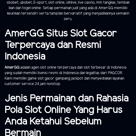
sbobet, ubobet, E-sport, slot online, idnlive, live casino, mm tangkas, tembak
ikan dan togel online. Setiap permainan judi yang ada di AmerGG memiliki
keunikan tersendiri serta tampilan bervariatif yang menjadikannya semakin
seru.
AmerGG Situs Slot Gacor
Terpercaya dan Resmi
Indonesia
AmerGG
adalah agen slot online terpercaya dan slot terbesar di Indonesia
yang sudah memiliki lisensi resmi di Indonesia dan legalitas dari PAGCOR.
Kami memiliki game slot gacor gampang jackpot dan menyediakan layanan
customer service 24 jam nonstop.
Jenis Permainan dan Rahasia
Pola Slot Online Yang Harus
Anda Ketahui Sebelum
Bermain