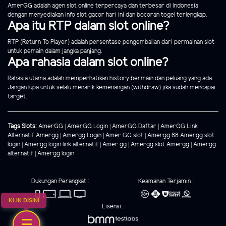
AmerGG adalah agen slot online terpercaya dan terbesar di Indonesia
dengan menyediakan info slot gacor hari ini dan bocoran togel terlengkap.
Apa itu RTP dalam slot online?
RTP (Return To Player) adalah persentase pengembalian dari permainan slot
untuk pemain dalam jangka panjang.
Apa rahasia dalam slot online?
Rahasia utama adalah memperhatikan history bermain dan peluang yang ada.
Jangan lupa untuk selalu menarik kemenangan (withdraw) jika sudah mencapai
target.
Tags Slots:
AmerGG
|
AmerGG Login
|
AmerGG Daftar
|
AmerGG Link
Alternatif
Amergg
|
Amergg Login
|
Amer GG slot
|
Amergg 88
Amergg slot
login
|
Amergg login link alternatif
|
Amer gg
|
Amergg slot
Amergg
|
Amergg
alternatif
|
Amergg login
Dukungan Perangkat :
Keamanan Terjamin :
KLIK DISINI
Lisensi :